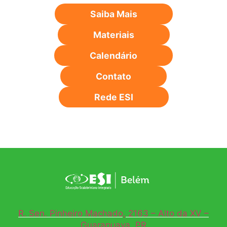
Saiba Mais
Materiais
Calendário
Contato
Rede ESI
R. Sen. Pinheiro Machado, 2163 – Alto da XV –
Guarapuava, PR